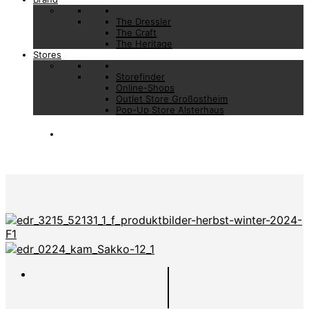
The Dressler
The Craft
The Heritage
Stores
Storefinder
Online-Shops
Outlet Store Großostheim
Pop-Up Store Alsterhaus