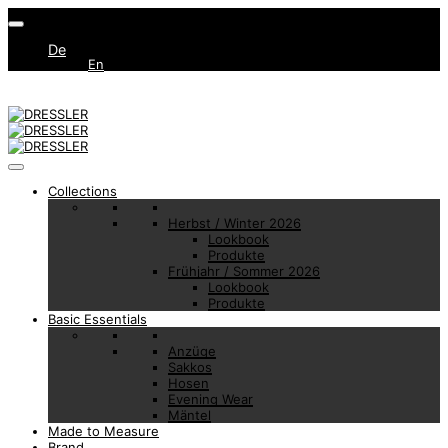
De
En
Collections
Herbst / Winter 2026
Lookbook
Produkte
Frühjahr / Sommer 2026
Lookbook
Produkte
Basic Essentials
Anzüge
Sakkos
Hosen
Evening Wear
Mäntel
Made to Measure
Brand