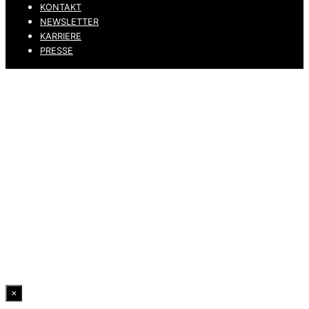
KONTAKT
NEWSLETTER
KARRIERE
PRESSE
DATENSCHUTZ
IMPRESSUM
HINWEISGEBERKANAL
ERKLÄRUNG ZUR BARRIEREFREIHEIT
© 2026 DRESSLER. ALL RIGHTS RESERVED.
×