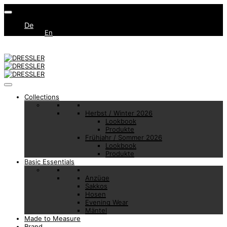
De
En
Collections
Herbst / Winter 2026
Lookbook
Produkte
Frühjahr / Sommer 2026
Lookbook
Produkte
Basic Essentials
Anzüge
Sakkos
Hosen
Evening Wear
Mäntel
Made to Measure
Brand