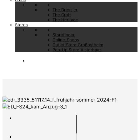
The Dressler
The Craft
The Heritage
Stores
Storefinder
Online-Shops
Outlet Store Großostheim
Pop-Up Store Alsterhaus