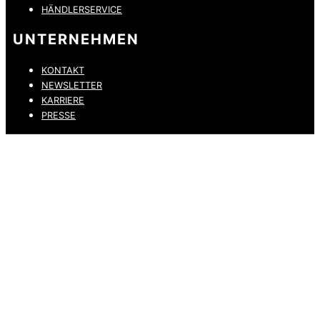
HÄNDLERSERVICE
UNTERNEHMEN
KONTAKT
NEWSLETTER
KARRIERE
PRESSE
DATENSCHUTZ
IMPRESSUM
HINWEISGEBERKANAL
ERKLÄRUNG ZUR BARRIEREFREIHEIT