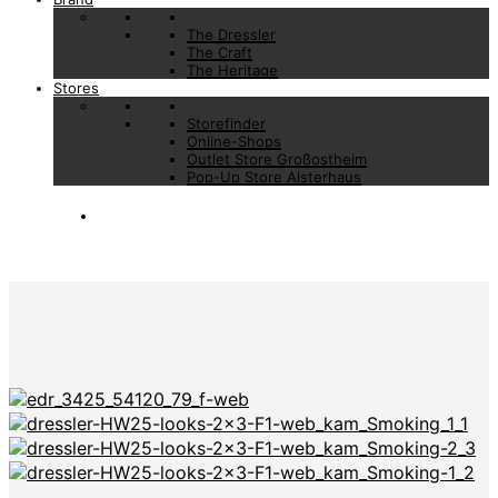
The Dressler
The Craft
The Heritage
Stores
Storefinder
Online-Shops
Outlet Store Großostheim
Pop-Up Store Alsterhaus