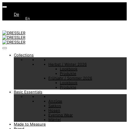
De
En
Collections
Herbst / Winter 2026
Lookbook
Produkte
Frühjahr / Sommer 2026
Lookbook
Produkte
Basic Essentials
Anzüge
Sakkos
Hosen
Evening Wear
Mäntel
Made to Measure
Brand