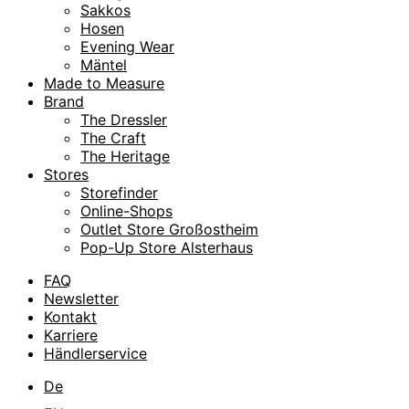
Sakkos
Hosen
Evening Wear
Mäntel
Made to Measure
Brand
The Dressler
The Craft
The Heritage
Stores
Storefinder
Online-Shops
Outlet Store Großostheim
Pop-Up Store Alsterhaus
FAQ
Newsletter
Kontakt
Karriere
Händlerservice
De