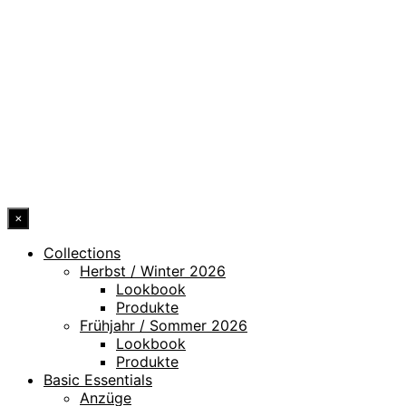
DATENSCHUTZ
IMPRESSUM
HINWEISGEBERKANAL
ERKLÄRUNG ZUR BARRIEREFREIHEIT
© 2026 DRESSLER. ALL RIGHTS RESERVED.
×
Collections
Herbst / Winter 2026
Lookbook
Produkte
Frühjahr / Sommer 2026
Lookbook
Produkte
Basic Essentials
Anzüge