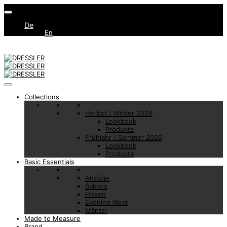
De
En
Collections
Herbst / Winter 2026
Lookbook
Produkte
Frühjahr / Sommer 2026
Lookbook
Produkte
Basic Essentials
Anzüge
Sakkos
Hosen
Evening Wear
Mäntel
Made to Measure
Brand