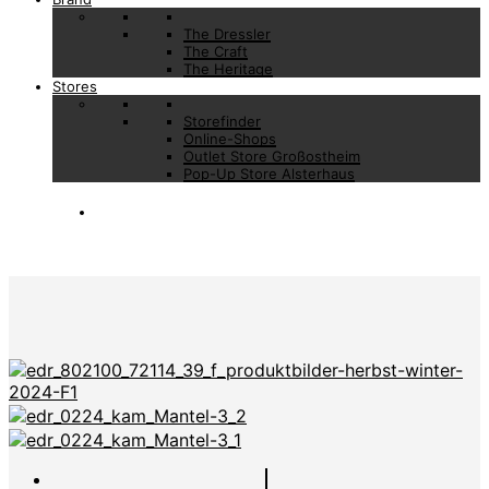
The Dressler
The Craft
The Heritage
Stores
Storefinder
Online-Shops
Outlet Store Großostheim
Pop-Up Store Alsterhaus