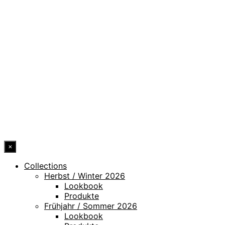
DATENSCHUTZ
IMPRESSUM
HINWEISGEBERKANAL
ERKLÄRUNG ZUR BARRIEREFREIHEIT
© 2026 DRESSLER. ALL RIGHTS RESERVED.
×
Collections
Herbst / Winter 2026
Lookbook
Produkte
Frühjahr / Sommer 2026
Lookbook