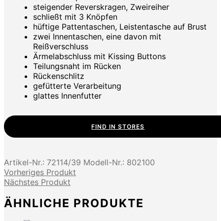
steigender Reverskragen, Zweireiher
schließt mit 3 Knöpfen
hüftige Pattentaschen, Leistentasche auf Brust
zwei Innentaschen, eine davon mit
Reißverschluss
Ärmelabschluss mit Kissing Buttons
Teilungsnaht im Rücken
Rückenschlitz
gefütterte Verarbeitung
glattes Innenfutter
FIND IN STORES
Artikel-Nr.:
72114/39
Modell-Nr.:
802100
Vorheriges Produkt
Nächstes Produkt
ÄHNLICHE PRODUKTE