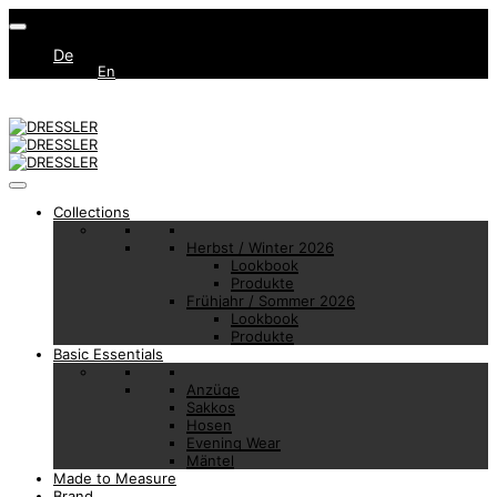
De
En
Collections
Herbst / Winter 2026
Lookbook
Produkte
Frühjahr / Sommer 2026
Lookbook
Produkte
Basic Essentials
Anzüge
Sakkos
Hosen
Evening Wear
Mäntel
Made to Measure
Brand