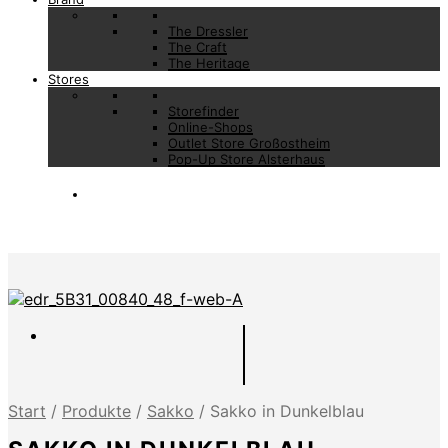
The Dressler
The Craft
The Heritage
Stores
Storefinder
Online-Shops
Outlet Store Großostheim
Pop-Up Store Alsterhaus
Start
/
Produkte
/
Sakko
/
Sakko in Dunkelblau