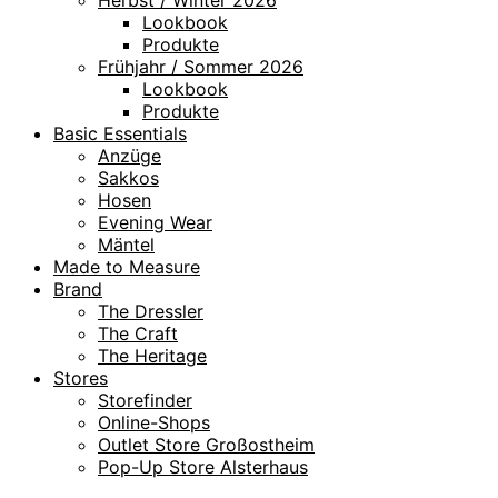
Herbst / Winter 2026
Lookbook
Produkte
Frühjahr / Sommer 2026
Lookbook
Produkte
Basic Essentials
Anzüge
Sakkos
Hosen
Evening Wear
Mäntel
Made to Measure
Brand
The Dressler
The Craft
The Heritage
Stores
Storefinder
Online-Shops
Outlet Store Großostheim
Pop-Up Store Alsterhaus