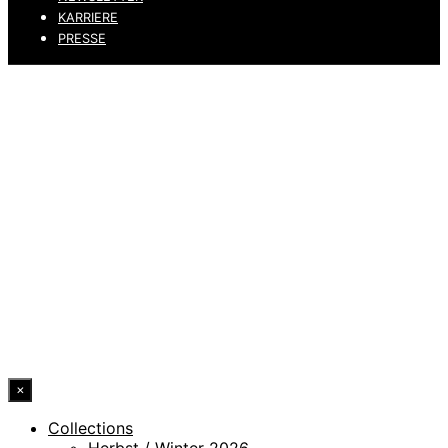
KARRIERE
PRESSE
DATENSCHUTZ
IMPRESSUM
HINWEISGEBERKANAL
ERKLÄRUNG ZUR BARRIEREFREIHEIT
© 2026 DRESSLER. ALL RIGHTS RESERVED.
×
Collections