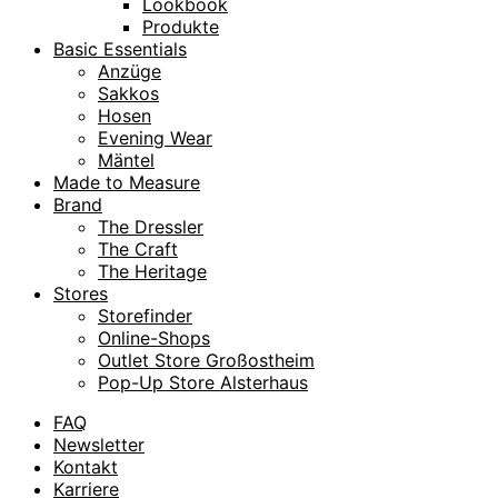
Lookbook
Produkte
Basic Essentials
Anzüge
Sakkos
Hosen
Evening Wear
Mäntel
Made to Measure
Brand
The Dressler
The Craft
The Heritage
Stores
Storefinder
Online-Shops
Outlet Store Großostheim
Pop-Up Store Alsterhaus
FAQ
Newsletter
Kontakt
Karriere