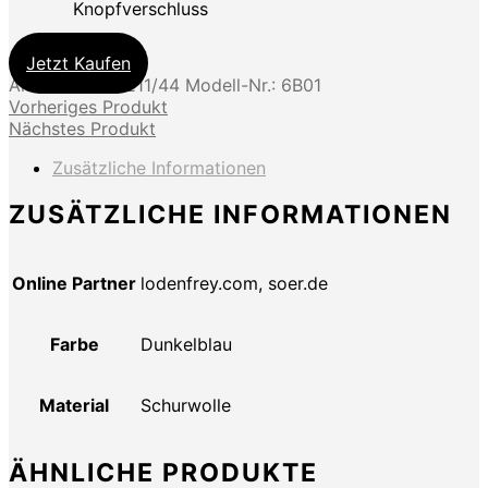
Knopfverschluss
Jetzt Kaufen
Artikel-Nr.:
00211/44
Modell-Nr.:
6B01
Vorheriges Produkt
Nächstes Produkt
Zusätzliche Informationen
ZUSÄTZLICHE INFORMATIONEN
Online Partner
lodenfrey.com, soer.de
Farbe
Dunkelblau
Material
Schurwolle
ÄHNLICHE PRODUKTE