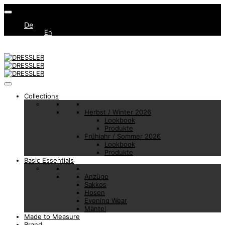
De
En
Collections
Herbst / Winter 2026
Lookbook
Produkte
Frühjahr / Sommer 2026
Lookbook
Produkte
Basic Essentials
Anzüge
Sakkos
Hosen
Evening Wear
Mäntel
Made to Measure
Brand