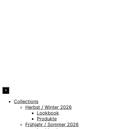
DATENSCHUTZ
IMPRESSUM
HINWEISGEBERKANAL
ERKLÄRUNG ZUR BARRIEREFREIHEIT
© 2026 DRESSLER. ALL RIGHTS RESERVED.
×
Collections
Herbst / Winter 2026
Lookbook
Produkte
Frühjahr / Sommer 2026