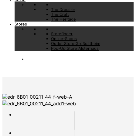
The Dressler
The Craft
The Heritage
Stores
Storefinder
Online-Shops
Outlet Store Großostheim
Pop-Up Store Alsterhaus