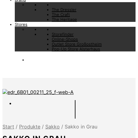
The Dressler
The Craft
The Heritage
Stores
Storefinder
Online-Shops
Outlet Store Großostheim
Pop-Up Store Alsterhaus
Start
/
Produkte
/
Sakko
/
Sakko in Grau