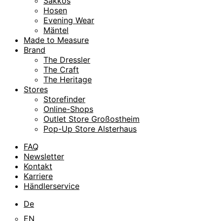
Sakkos
Hosen
Evening Wear
Mäntel
Made to Measure
Brand
The Dressler
The Craft
The Heritage
Stores
Storefinder
Online-Shops
Outlet Store Großostheim
Pop-Up Store Alsterhaus
FAQ
Newsletter
Kontakt
Karriere
Händlerservice
De
EN