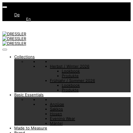
De
En
Collections
Herbst / Winter 2026
Lookbook
Produkte
Frühjahr / Sommer 2026
Lookbook
Produkte
Basic Essentials
Anzüge
Sakkos
Hosen
Evening Wear
Mäntel
Made to Measure
Brand