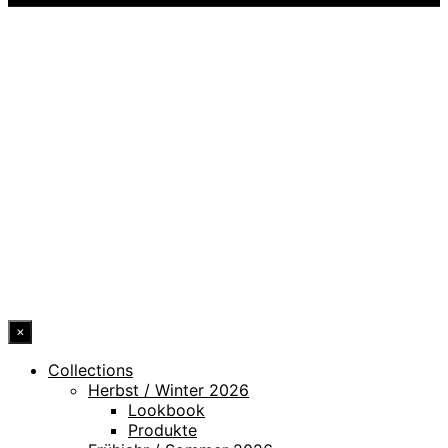
DATENSCHUTZ
IMPRESSUM
HINWEISGEBERKANAL
ERKLÄRUNG ZUR BARRIEREFREIHEIT
© 2026 DRESSLER. ALL RIGHTS RESERVED.
×
Collections
Herbst / Winter 2026
Lookbook
Produkte