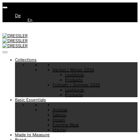
De
En
Collections
Herbst / Winter 2026
Lookbook
Produkte
Frühjahr / Sommer 2026
Lookbook
Produkte
Basic Essentials
Anzüge
Sakkos
Hosen
Evening Wear
Mäntel
Made to Measure
Brand