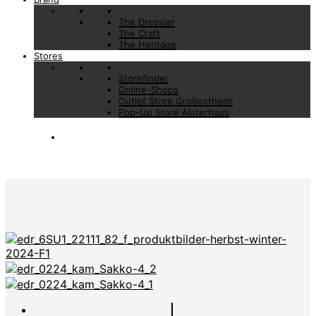
The Dressler
The Craft
The Heritage
Stores
Storefinder
Online-Shops
Outlet Store Großostheim
Pop-Up Store Alsterhaus