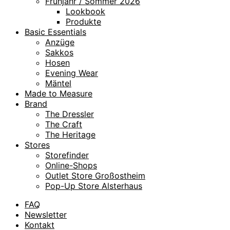
Frühjahr / Sommer 2026
Lookbook
Produkte
Basic Essentials
Anzüge
Sakkos
Hosen
Evening Wear
Mäntel
Made to Measure
Brand
The Dressler
The Craft
The Heritage
Stores
Storefinder
Online-Shops
Outlet Store Großostheim
Pop-Up Store Alsterhaus
FAQ
Newsletter
Kontakt